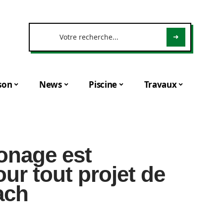
son
News
Piscine
Travaux
onage est
ur tout projet de
ach