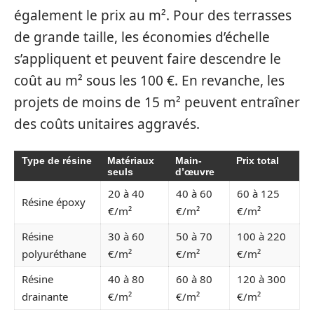
également le prix au m². Pour des terrasses
de grande taille, les économies d’échelle
s’appliquent et peuvent faire descendre le
coût au m² sous les 100 €. En revanche, les
projets de moins de 15 m² peuvent entraîner
des coûts unitaires aggravés.
Type de résine
Matériaux
Main-
Prix total
seuls
d’œuvre
20 à 40
40 à 60
60 à 125
Résine époxy
€/m²
€/m²
€/m²
Résine
30 à 60
50 à 70
100 à 220
polyuréthane
€/m²
€/m²
€/m²
Résine
40 à 80
60 à 80
120 à 300
drainante
€/m²
€/m²
€/m²