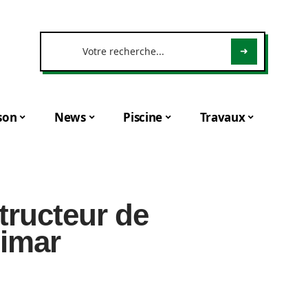
son
News
Piscine
Travaux
tructeur de
limar