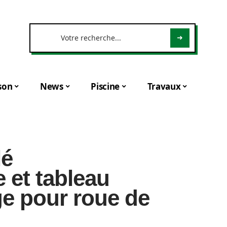
son
News
Piscine
Travaux
lé
et tableau
ge pour roue de