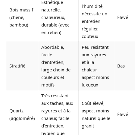
Esthétique
l’humidité,
Bois massif
naturelle,
nécessite un
(chêne,
chaleureux,
Élevé
entretien
bambou)
durable (avec
régulier,
entretien)
coûteux
Abordable,
Peu résistant
facile
aux rayures
d’entretien,
et à la
Stratifié
Bas
large choix de
chaleur,
couleurs et
aspect moins
motifs
luxueux
Très résistant
aux taches, aux
Coût élevé,
Quartz
rayures et à la
aspect moins
Élevé
(aggloméré)
chaleur, facile
naturel que le
d’entretien,
granit
hygiénique